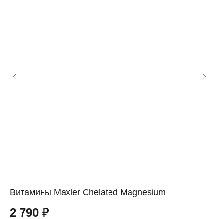
Витамины Maxler Chelated Magnesium
Ви
2 790
₽
6