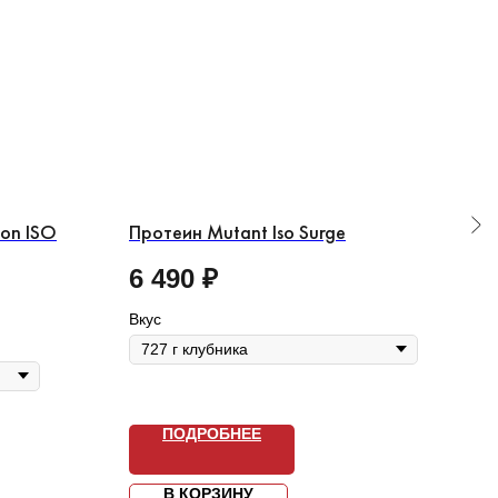
ion ISO
Протеин Mutant Iso Surge
Про
6 490
₽
2 
Вкус
Вкус
ПОДРОБНЕЕ
В КОРЗИНУ