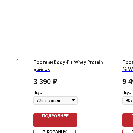
 Whey
Протеин Body-Pit Whey Protein
Прот
дойпак
% Wh
3 390
₽
9 4
Вкус
Вкус
ПОДРОБНЕЕ
В КОРЗИНУ