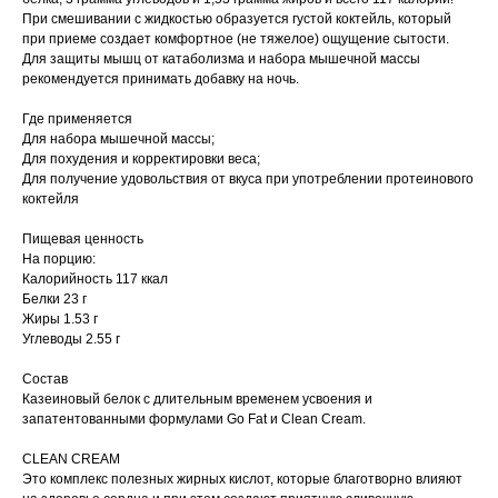
При смешивании с жидкостью образуется густой коктейль, который
при приеме создает комфортное (не тяжелое) ощущение сытости.
Для защиты мышц от катаболизма и набора мышечной массы
рекомендуется принимать добавку на ночь.
Где применяется
Для набора мышечной массы;
Для похудения и корректировки веса;
Для получение удовольствия от вкуса при употреблении протеинового
коктейля
Пищевая ценность
На порцию:
Калорийность 117 ккал
Белки 23 г
Жиры 1.53 г
Углеводы 2.55 г
Состав
Казеиновый белок с длительным временем усвоения и
запатентованными формулами Go Fat и Clean Cream.
CLEAN CREAM
Это комплекс полезных жирных кислот, которые благотворно влияют