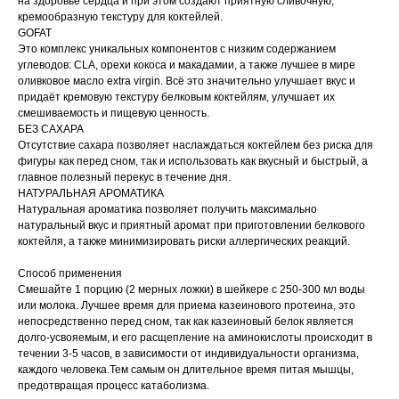
на здоровье сердца и при этом создают приятную сливочную,
кремообразную текстуру для коктейлей.
GOFAT
Это комплекс уникальных компонентов с низким содержанием
углеводов: CLA, орехи кокоса и макадамии, а также лучшее в мире
оливковое масло extra virgin. Всё это значительно улучшает вкус и
придаёт кремовую текстуру белковым коктейлям, улучшает их
смешиваемость и пищевую ценность.
БЕЗ САХАРА
Отсутствие сахара позволяет наслаждаться коктейлем без риска для
фигуры как перед сном, так и использовать как вкусный и быстрый, а
главное полезный перекус в течение дня.
НАТУРАЛЬНАЯ АРОМАТИКА
Натуральная ароматика позволяет получить максимально
натуральный вкус и приятный аромат при приготовлении белкового
коктейля, а также минимизировать риски аллергических реакций.
Способ применения
Смешайте 1 порцию (2 мерных ложки) в шейкере с 250-300 мл воды
или молока. Лучшее время для приема казеинового протеина, это
непосредственно перед сном, так как казеиновый белок является
долго-усвояемым, и его расщепление на аминокислоты происходит в
течении 3-5 часов, в зависимости от индивидуальности организма,
каждого человека.Тем самым он длительное время питая мышцы,
предотвращая процесс катаболизма.