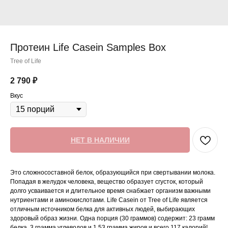
Протеин Life Casein Samples Box
Tree of Life
2 790
₽
Вкус
НЕТ В НАЛИЧИИ
Это сложносоставной белок, образующийся при свертывании молока.
Попадая в желудок человека, вещество образует сгусток, который
долго усваивается и длительное время снабжает организм важными
нутриентами и аминокислотами. Life Casein от Tree of Life является
отличным источником белка для активных людей, выбирающих
здоровый образ жизни. Одна порция (30 граммов) содержит: 23 грамм
белка, 3 грамма углеводов и 1,53 грамма жиров и всего 117 калорий!