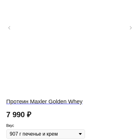
Протеин Maxler Golden Whey
Пр
7 990
₽
2
Вкус
Вку