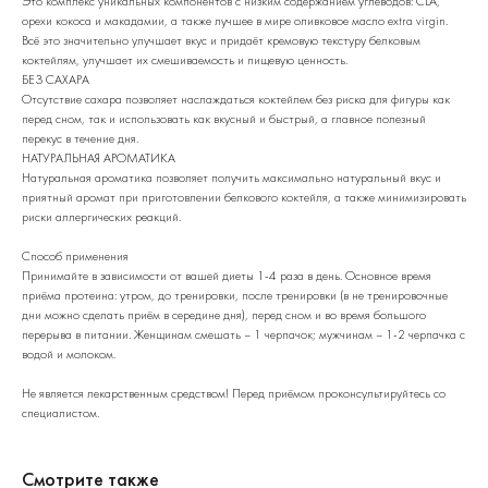
Это комплекс уникальных компонентов с низким содержанием углеводов: CLA,
орехи кокоса и макадамии, а также лучшее в мире оливковое масло extra virgin.
Всё это значительно улучшает вкус и придаёт кремовую текстуру белковым
коктейлям, улучшает их смешиваемость и пищевую ценность.
БЕЗ САХАРА
Отсутствие сахара позволяет наслаждаться коктейлем без риска для фигуры как
перед сном, так и использовать как вкусный и быстрый, а главное полезный
перекус в течение дня.
НАТУРАЛЬНАЯ АРОМАТИКА
Натуральная ароматика позволяет получить максимально натуральный вкус и
приятный аромат при приготовлении белкового коктейля, а также минимизировать
риски аллергических реакций.
Способ применения
Принимайте в зависимости от вашей диеты 1-4 раза в день. Основное время
приёма протеина: утром, до тренировки, после тренировки (в не тренировочные
дни можно сделать приём в середине дня), перед сном и во время большого
перерыва в питании. Женщинам смешать – 1 черпачок; мужчинам – 1-2 черпачка с
водой и молоком.
Не является лекарственным средством! Перед приёмом проконсультируйтесь со
специалистом.
Смотрите также