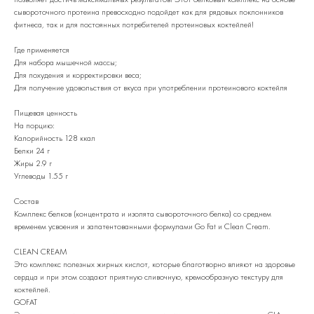
сывороточного протеина превосходно подойдет как для рядовых поклонников
фитнеса, так и для постоянных потребителей протеиновых коктейлей!
Где применяется
Для набора мышечной массы;
Для похудения и корректировки веса;
Для получение удовольствия от вкуса при употреблении протеинового коктейля
Пищевая ценность
На порцию:
Калорийность 128 ккал
Белки 24 г
Жиры 2.9 г
Углеводы 1.55 г
Состав
Комплекс белков (концентрата и изолята сывороточного белка) со среднем
временем усвоения и запатентованными формулами Go Fat и Clean Cream.
CLEAN CREAM
Это комплекс полезных жирных кислот, которые благотворно влияют на здоровье
сердца и при этом создают приятную сливочную, кремообразную текстуру для
коктейлей.
GOFAT