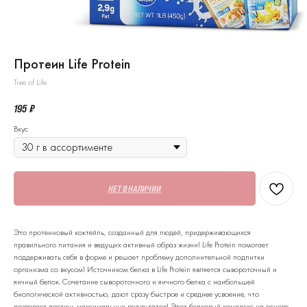
Протеин Life Protein
Tree of Life
195
₽
Вкус
НЕТ В НАЛИЧИИ
Это протеиновый коктейль, созданный для людей, придерживающихся
правильного питания и ведущих активный образ жизни! Life Protein помогает
поддерживать себя в форме и решает проблему дополнительной подпитки
организма со вкусом! Источником белка в Life Protein является сывороточный и
яичный белок. Сочетание сывороточного и яичного белка с наибольшей
биологической активностью, дают сразу быстрое и среднее усвоение, что
позволяет достичь максимальных результатов! Этот белковый комплекс на основе