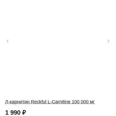
Л-карнитин Reckful L-Carnitine 100 000 мг
Л-
Sh
1 990
₽