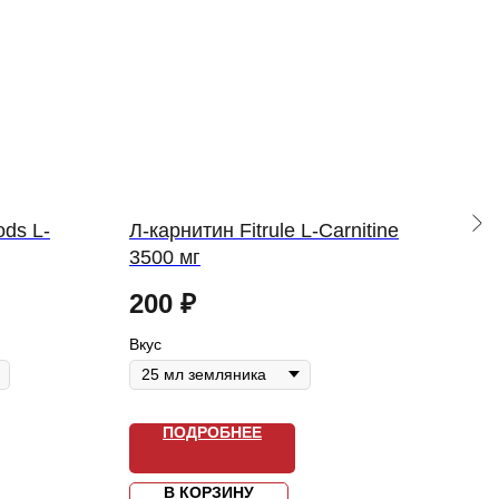
ods L-
Л-карнитин Fitrule L-Carnitine
Л-к
3500 мг
Car
200
₽
2 
Вкус
Вкус
ПОДРОБНЕЕ
В КОРЗИНУ