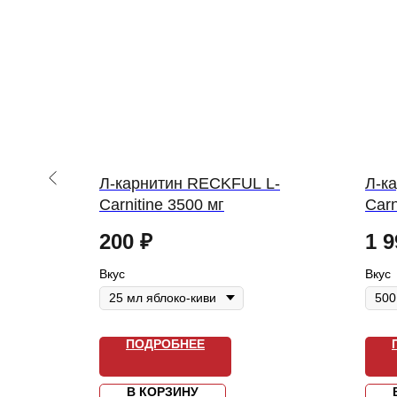
arnitine
Л-карнитин RECKFUL L-
Л-к
Carnitine 3500 мг
Carn
200
₽
1 9
Вкус
Вкус
ПОДРОБНЕЕ
В КОРЗИНУ