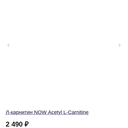
Л-карнитин NOW Acetyl L-Carnitine
Л-
40
2 490
₽