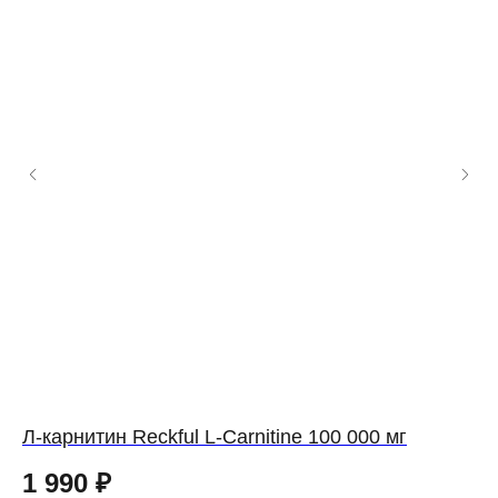
Л-карнитин Reckful L-Carnitine 100 000 мг
Л-
1 990
₽
2