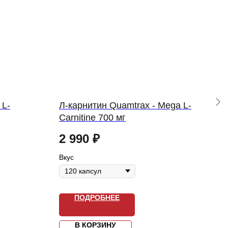
 L-
Л-карнитин Quamtrax - Mega L-
Л-к
Carnitine 700 мг
Fac
2 990
₽
25
Вкус
Вкус
ПОДРОБНЕЕ
В КОРЗИНУ