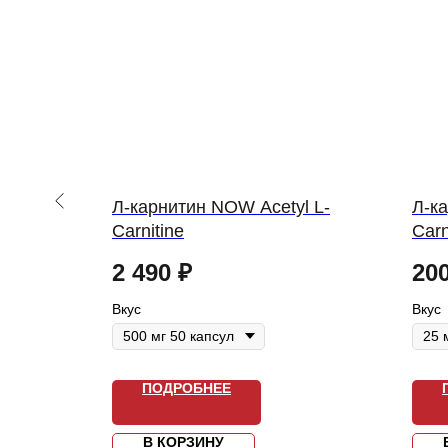
IN L-
Л-карнитин NOW Acetyl L-
Л-к
Carnitine
Carn
2 490
₽
20
Вкус
Вкус
ПОДРОБНЕЕ
В КОРЗИНУ