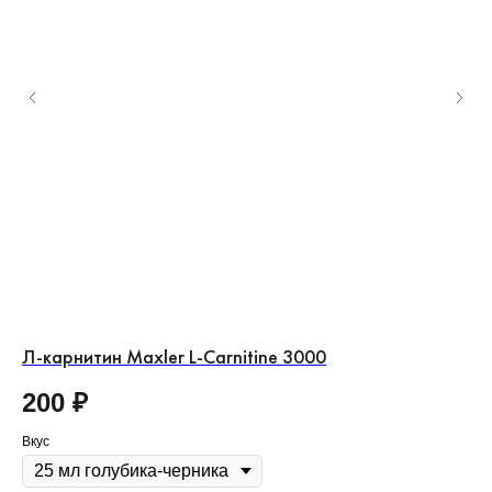
Л-карнитин Maxler L-Carnitine 3000
Л-
200
₽
1
Вкус
Вку