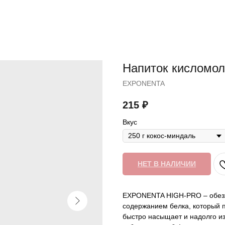
Напиток кислом
EXPONENTA
215
₽
Вкус
НЕТ В НАЛИЧИИ
EXPONENTA HIGH-PRO – обезж
содержанием белка, который 
быстро насыщает и надолго из