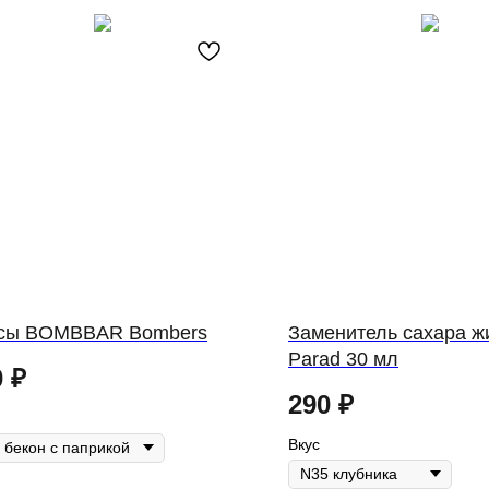
сы BOMBBAR Bombers
Заменитель сахара жи
Parad 30 мл
0
₽
290
₽
Вкус