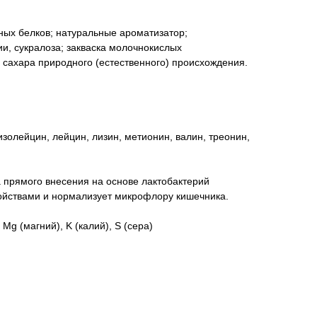
ных белков; натуральные ароматизатор;
ии, сукралоза; закваска молочнокислых
 сахара природного (естественного) происхождения.
золейцин, лейцин, лизин, метионин, валин, треонин,
а прямого внесения на основе лактобактерий
ойствами и нормализует микрофлору кишечника.
Mg (магний), K (калий), S (сера)