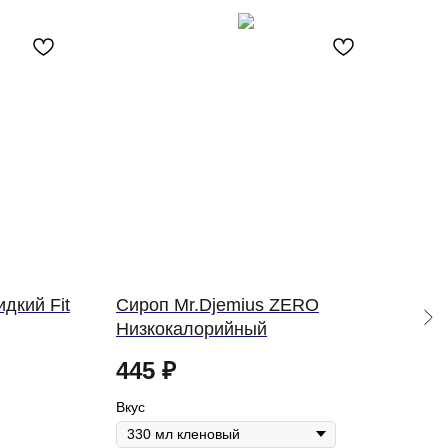
дкий Fit
Сироп Mr.Djemius ZERO
Чип
Низкокалорийный
Chi
445
₽
29
Вкус
Вкус