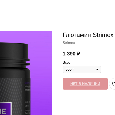
Глютамин Strimex 
Strimex
1 390
₽
Вкус
НЕТ В НАЛИЧИИ