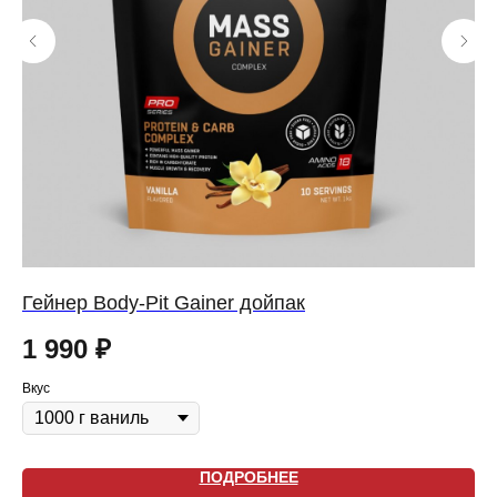
Гейнер Body-Pit Gainer дойпак
Уг
1 990
₽
1
Вкус
Вку
ПОДРОБНЕЕ