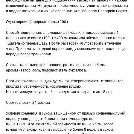
необходимое питание для поддержания высокой активности и набора
мышечной массы. Не упустите возможность улучшить свои результаты
и поддержать ваш активный образ жизни с Гейнером Endorphin Gainer.
Одна порция (4 мерных ложки) 100 г
Способ применения: с помощью шейкера или миксера смешать 4
мерных ложки смеси (100 г) с 400 мл воды или обезжиренного молока.
Тщательно перемешать. После растворения употребить в течение
часа. Принимать по одной порции между основными приемами пищи,
перед и после тренировки.
Состав: мальтодекстрин, концентрат сывороточного белка,
ароматизатор, соль, подсластитель сукралоза.
Противопоказания: индивидуальная непереносимость компонентов
продукта, беременность, кормление грудью.
Не рекомендуется употребление детьми в возрасте до 18 лет.
Срок годности: 24 месяца
Условия хранения: в сухом, защищённом от прямых солнечных лучей,
недоступном для детей месте при температуре не
выше +25°С и относительной влажности не выше 75 %. После
вскрытия упаковки хранить продукт не более 8 недель в сухом,