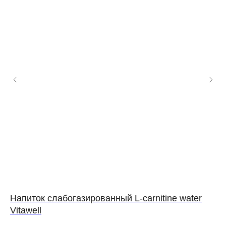
Напиток слабогазированный L-carnitine water
На
Vitawell
1