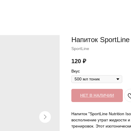
Напиток SportLine N
SportLine
120
₽
Вкус
НЕТ В НАЛИЧИИ
Напиток "SportLine Nutrition I
восполнение утрат жидкости и
тренировок. Этот изотоническ