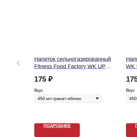
Напиток сильногазированный
Напи
P DASH
Fitness Food Factory WK UP
WK 
Light
175
₽
17
Вкус
Вкус
ПОДРОБНЕЕ