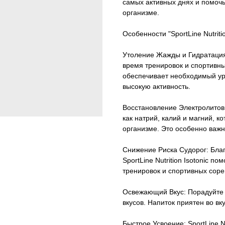
самых активных днях и помоч
организме.
Особенности "SportLine Nutritio
Утоление Жажды и Гидратация
время тренировок и спортивных
обеспечивает необходимый ур
высокую активность.
Восстановление Электролитов:
как натрий, калий и магний, 
организме. Это особенно важн
Снижение Риска Судорог: Бла
SportLine Nutrition Isotonic п
тренировок и спортивных соре
Освежающий Вкус: Порадуйте 
вкусов. Напиток приятен во в
Быстрое Усвоение: SportLine Nu