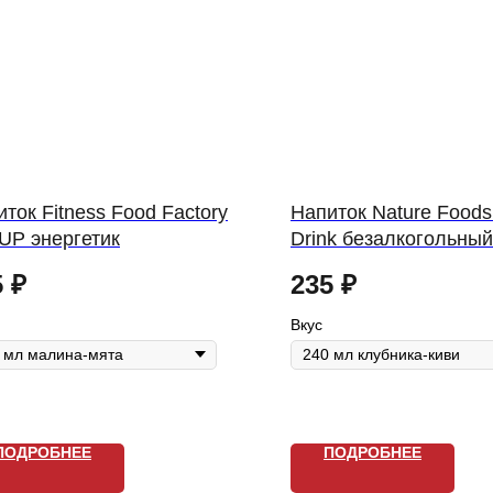
ток Fitness Food Factory
Напиток Nature Food
UP энергетик
Drink безалкогольный
негазированный Pum
5
₽
235
₽
complex
Вкус
ПОДРОБНЕЕ
ПОДРОБНЕЕ