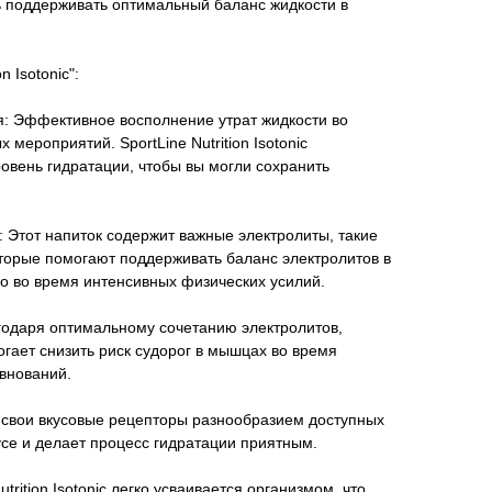
ь поддерживать оптимальный баланс жидкости в
n Isotonic":
: Эффективное восполнение утрат жидкости во
 мероприятий. SportLine Nutrition Isotonic
овень гидратации, чтобы вы могли сохранить
 Этот напиток содержит важные электролиты, такие
которые помогают поддерживать баланс электролитов в
о во время интенсивных физических усилий.
годаря оптимальному сочетанию электролитов,
омогает снизить риск судорог в мышцах во время
внований.
свои вкусовые рецепторы разнообразием доступных
кусе и делает процесс гидратации приятным.
trition Isotonic легко усваивается организмом, что