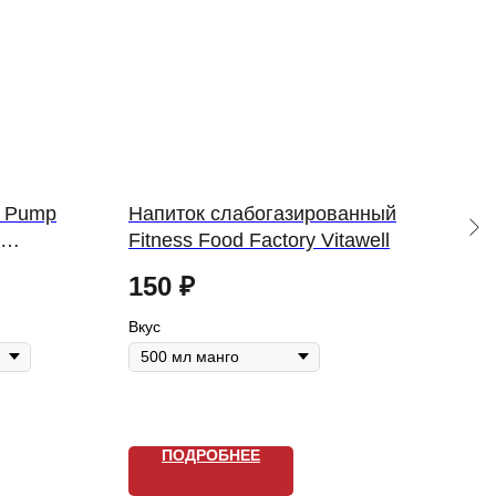
s Pump
Напиток слабогазированный
Нап
Fitness Food Factory Vitawell
CAF
p
150
₽
17
Вкус
Вкус
ПОДРОБНЕЕ