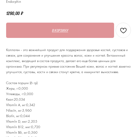
Endorphin
1290,00
₽
В КОРЗИНУ
Коллаген - это важнейший продукт для поддержания здоровья костей, суставов и
связок, для сохранения и улучшения красоты волос, кожи и ногтей. Витаминный
комплекс, входящий в состав продукта, делает его еще более ценным для
организма. При регулярном приеме состояние Вашей кожи, волос и ногтей заметно
улучшится, суставы, кости и связки станут крепче, а иммунитет выносливее.
Состав порции (6 гр)
Жиры, г:0,000
Углеводы, г:0,000
Ккал:20,034
Vltamln A, мг:0,342
NlacIn, мг:3,960
Blotln, мг:0,044
Vltamln D, мкг:2,205
Vltamln B12, мкг:0,720
Vltamln B6, мг:0,360