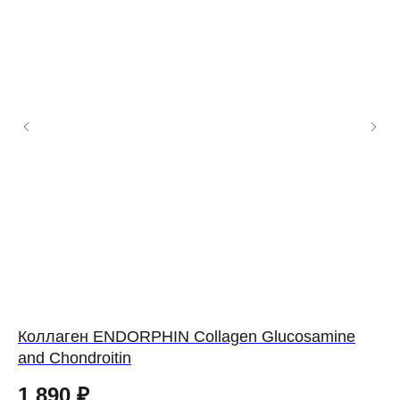
Коллаген ENDORPHIN Collagen Glucosamine
Ко
and Chondroitin
1
1 890
₽