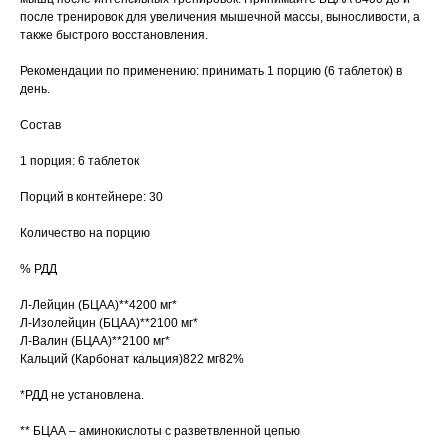
после тренировок для увеличения мышечной массы, выносливости, а
также быстрого восстановления.
Рекомендации по применению: принимать 1 порцию (6 таблеток) в
день.
Состав
1 порция: 6 таблеток
Порций в контейнере: 30
Количество на порцию
% РДД
Л-Лейцин (БЦАА)**4200 мг*
Л-Изолейцин (БЦАА)**2100 мг*
Л-Валин (БЦАА)**2100 мг*
Кальций (Карбонат кальция)822 мг82%
*РДД не установлена.
** БЦАА – аминокислоты с разветвленной цепью