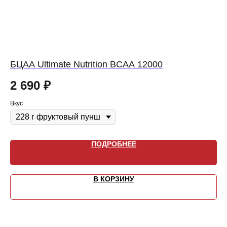
БЦАА Ultimate Nutrition BCAA 12000
Б
2 690
₽
1
Вкус
Вку
ПОДРОБНЕЕ
В КОРЗИНУ