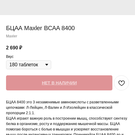
БЦАА Maxler BCAA 8400
Maxler
2 690
₽
Вкус
НЕТ В НАЛИЧИИ
БЦАА 8400 это 3 незаменимые аминокислоты с разветвленными
цепочками: Л-Лейцин, Л-Валин и Л-Изолейцин в классической
пропорции 2:1:1.
БЦАА играют важную роль в построении мышц, способствуют синтезу
белка в организме, росту и поддержанию мышечной массы. БЦАА
помогаю бороться с болью в мышцах и ускоряют восстановление
мышц после интенсивных тренировок. Принимайте БЦАА 8400 до и