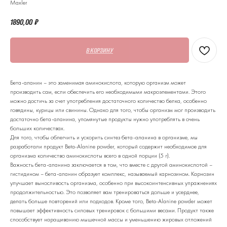
Maxler
1890,00
₽
В КОРЗИНУ
Бета-аланин – это заменимая аминокислота, которую организм может
производить сам, если обеспечить его необходимыми макроэлементами. Этого
можно достичь за счет употребления достаточного количество белка, особенно
говядины, курицы или свинины. Однако для того, чтобы организм мог производить
достаточно бета-аланина, упомянутые продукты нужно употреблять в очень
больших количествах.
Для того, чтобы облегчить и ускорить синтез бета-аланина в организме, мы
разработали продукт Beta-Alanine powder, который содержит необходимое для
организма количество аминокислоты всего в одной порции (5 г).
Важность бета-аланина заключается в том, что вместе с другой аминокислотой –
гистидином – бета-аланин образует комплекс, называемый карнозином. Карнозин
улучшает выносливость организма, особенно при высокоинтенсивных упражнениях
продолжительностью. Это позволяет вам тренироваться дольше и усерднее,
делать больше повторений или подходов. Кроме того, Beta-Alanine powder может
повышает эффективность силовых тренировок с большими весами. Продукт также
способствует наращиванию мышечной массы и уменьшению жировых отложений