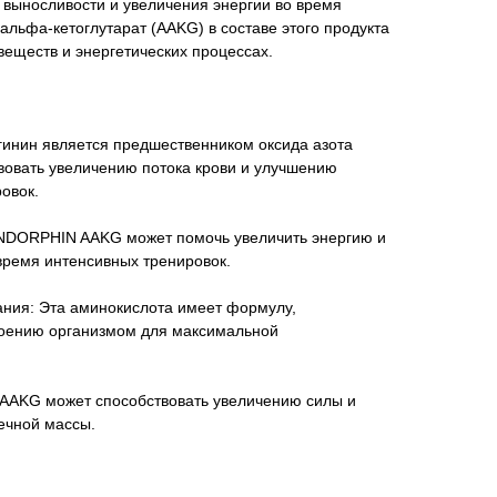
 выносливости и увеличения энергии во время
альфа-кетоглутарат (AAKG) в составе этого продукта
веществ и энергетических процессах.
гинин является предшественником оксида азота
вовать увеличению потока крови и улучшению
овок.
ENDORPHIN AAKG может помочь увеличить энергию и
 время интенсивных тренировок.
ния: Эта аминокислота имеет формулу,
оению организмом для максимальной
AAKG может способствовать увеличению силы и
ечной массы.